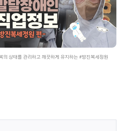
복의 상태를 관리하고 깨끗하게 유지하는 #방진복세정원