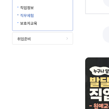
직업정보
직무체험
보호자교육
취업준비