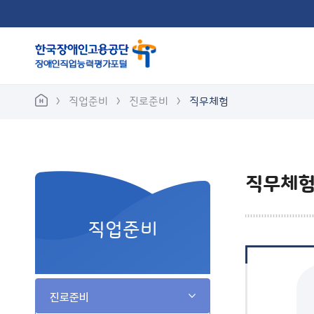
바
로
가
기
메
뉴
직업준비
진로준비
직무체험
진로준비
직업정
직무체
직무체
보호자
직업준비
진로준비