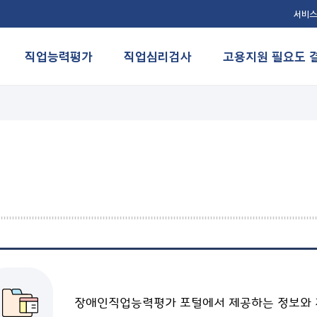
서비스
직업능력평가
직업심리검사
고용지원 필요도 
취업준비
보
온라인 취업준비 사이트
험
험
온라인 취업캠프
교육
인권보호
대인관계 향상
장애인직업능력평가 포털에서 제공하는 정보와 