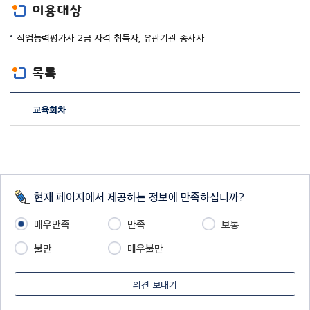
이용대상
직업능력평가사 2급 자격 취득자, 유관기관 종사자
목록
교
육
자
료
실
목
록
현재 페이지에서 제공하는 정보에 만족하십니까?
에
대
매우만족
만족
보통
한
불만
매우불만
내
용
이
의견 보내기
며