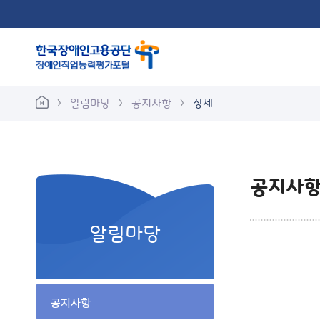
바
로
가
기
메
뉴
알림마당
공지사항
상세
공지사항
공지사
알림마당
공
지
사
공지사항
항