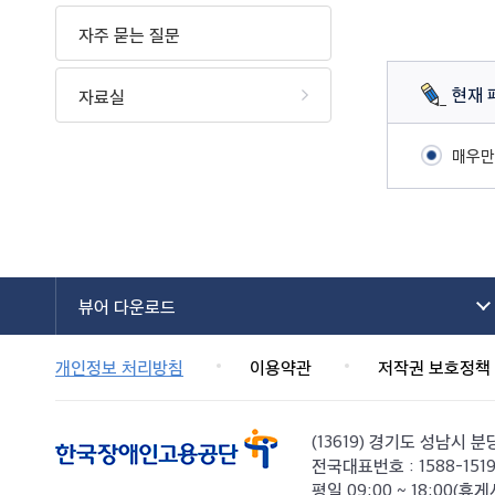
상
세
자주 묻는 질문
-
제
현재 
자료실
목,
등
록
매우만
일,
글
내
용,
첨
부
뷰어 다운로드
파
일
제
개인정보 처리방침
이용약관
저작권 보호정책
공
표
(13619) 경기도 성남시 분
전국대표번호 : 1588-151
평일 09:00 ~ 18:00(휴게시