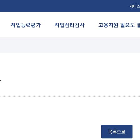
서비스
직업능력평가
직업심리검사
고용지원 필요도 
자주 묻는 질문
항
목록으로