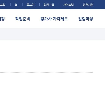
포털
홈
로그인
회원가입
사이트맵
원격지원
결정
직업준비
평가사 자격제도
알림마당
자료실
서식 자료실
알기 쉬운 자료실
교육 자료실