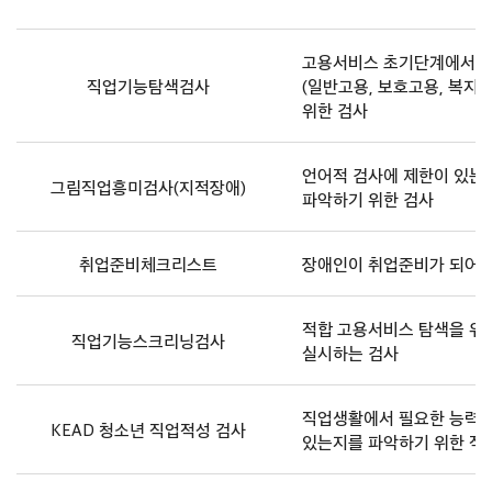
상
연
령,
고용서비스 초기단계에서 적
장
직업기능탐색검사
(일반고용, 보호고용, 복지
애
위한 검사
유
형,
언어적 검사에 제한이 있는
소
그림직업흥미검사(지적장애)
파악하기 위한 검사
요
시
간,
취업준비체크리스트
장애인이 취업준비가 되어 
검
사
형
적합 고용서비스 탐색을 위
직업기능스크리닝검사
태
실시하는 검사
를
보
직업생활에서 필요한 능력을
여
KEAD 청소년 직업적성 검사
있는지를 파악하기 위한 직
주
는