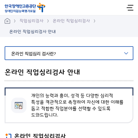
바
로
사
가
직업심리검사
온라인 직업심리검사
이
기
메
온라인 직업심리검사 안내
트
뉴
맵
열
온라인 직업심리 검사란?
기
온라인 직업심리검사 안내
개인의 능력과 흥미, 성격 등 다양한 심리적
특성을 객관적으로 측정하여 자신에 대한 이해를
돕고 적합한 직업분야를 선택할 수 있도록
도와드립니다.
온라인 직업심리검사